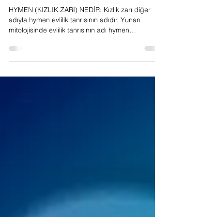
Kızlık Zarı Tamiri
HYMEN (KIZLIK ZARI) NEDİR: Kızlık zarı diğer
adıyla hymen evlilik tanrısının adıdır. Yunan
mitolojisinde evlilik tanrısının adı hymen
(himen)dir. Eski Yunan’da, gerdek gecesi evlilik
tanrısına adanmıştır. Bu nedenle kızlık zarına
hymen denmiştir. Hymen (kızlık zarı) eski
çağlardan beri toplumda sosyolojik olarak
önemini koruyan, vajina girişinden 1.5cm içerde
bulunup vajinayı kısmen kapatan bir mukoza
plikasıdır. Fonksiyonel olarak bir işlevi yoktur. Ayrı
bir organ değildir.