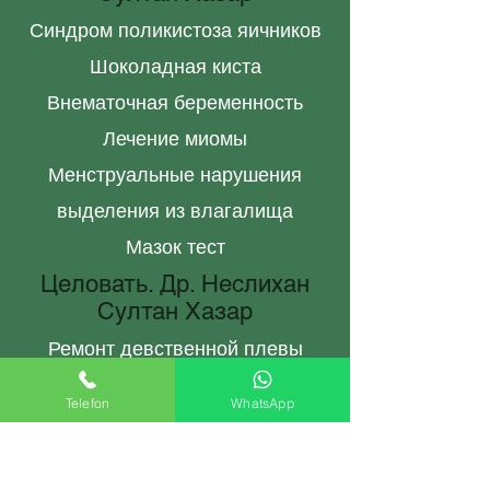
Синдром поликистоза яичников
Шоколадная киста
Внематочная беременность
Лечение миомы
Менструальные нарушения
выделения из влагалища
Мазок тест
Целовать. Др. Неслихан
Султан Хазар
Ремонт девственной плевы
Аборт Анталия
Telefon
WhatsApp
Спираль (внутриматочная
спираль)
Генитальная эстетика