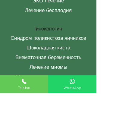
ЭКО лечение
Лечение бесплодия
Гинекология
Синдром поликистоза яичников
Шоколадная киста
Внематочная беременность
Лечение миомы
Менструальные нарушения
выделения из влагалища
Telefon
WhatsApp
Мазок тест
гистероскопия
Хирургические процедуры
Ремонт девственной плевы
Аборт Анталия