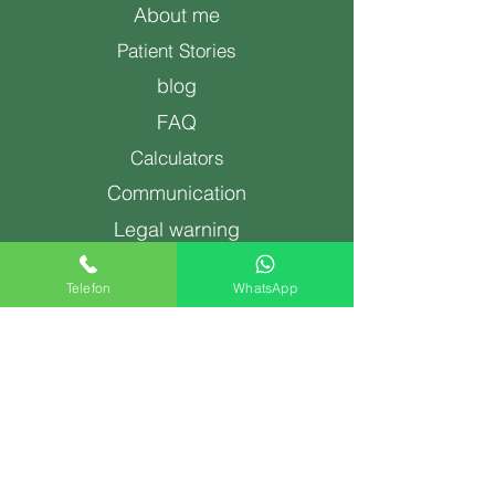
About me
Patient Stories
blog
FAQ
Calculators
Communication
Legal warning
Terms of Use and Privacy Policy
Telefon
WhatsApp
Pregnancy and Birth
Gynecologist
4D Ultrasound
Birth
Pregnancy Tracking
Pregnancy Preparation