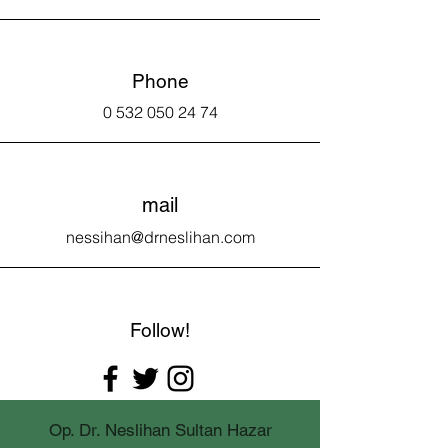
Phone
0 532 050 24 74
mail
nessihan@drneslihan.com
Follow!
Op. Dr. Neslihan Sultan Hazar