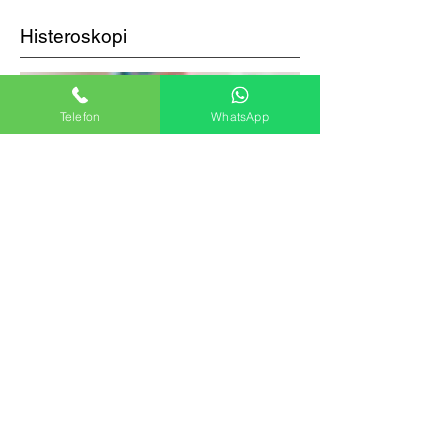
Histeroskopi
Telefon
WhatsApp
Histeroskopi rahim içinin detaylı
olarak incelenmesidir. Histeroskopi
işlemi
kameralı bir aletle rahim içine girilerek