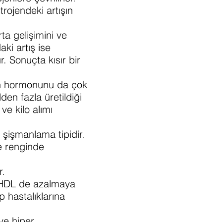
rojendeki artışın
a gelişimini ve
ki artış ise
 Sonuçta kısır bir
in hormonunu da çok
en fazla üretildiği
ve kilo alımı
 şişmanlama tipidir.
e renginde
r.
a, HDL de azalmaya
 hastalıklarına
ve hiper