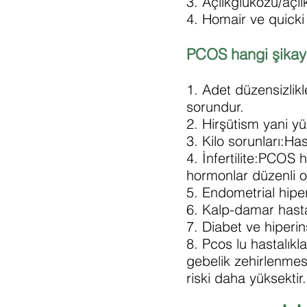
3. Açlıkglukozu/açlı
4. Homair ve quicki 
PCOS hangi şikaye
1. Adet düzensizlik
sorundur.
2. Hirşütism yani y
3. Kilo sorunları:Ha
4. İnfertilite:PCOS
hormonlar düzenli o
5. Endometrial hiper
6. Kalp-damar hastal
7. Diabet ve hiperins
8. Pcos lu hastalıkl
gebelik zehirlenmes
riski daha yüksektir.