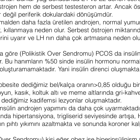
trojen hem de serbest testesteron artar. Ancak öst
r değil periferik dokulardaki dönüşümdür.
malden daha fazla üretilen androjen, normal yumurt
, kıllanmaya neden olur. Serbest östrojen miktarında
ni uyarır ve LH nın daha çok artmasına neden olur.
ara göre (Polikistik Over Sendromu) PCOS da insül
ır. Bu hanımların %50 sinde insülin hormonu normald
oluşturamamaktadır. Yani insülin direnci oluşmakta 
 obesite dediğimiz bel/kalça oranın>0,85 olduğu bir
un, kasık, koltuk altı ve meme altlarında gri-kahv
 dediğimiz kadifemsi lezyonlar oluşmaktadır.
 insülin androjen yapımını da daha çok uyarmaktadı
anda hipertansiyona, trigliserid seviyesinde artış
n pıhtı yıkımını azaltmakta ve sonunda koroner kalp
 Over Sendromu) kişi eğer obez ise hiperinsülinism 