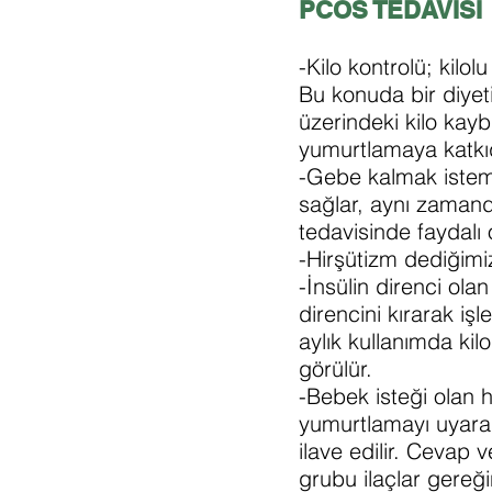
PCOS TEDAVİSİ
-Kilo kontrolü; kilo
Bu konuda bir diye
üzerindeki kilo kayb
yumurtlamaya katkı
-Gebe kalmak istem
sağlar, aynı zamand
tedavisinde faydalı o
-Hirşütizm dediğimiz
-İnsülin direnci ola
direncini kırarak iş
aylık kullanımda k
görülür.
-Bebek isteği olan h
yumurtlamayı uyaran
ilave edilir. Cevap
grubu ilaçlar gereğ