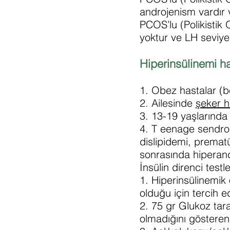
androjenism vardır 
PCOS’lu (Polikistik 
yoktur ve LH seviyes
Hiperinsülinemi ha
1. Obez hastalar (b
2. Ailesinde
şeker h
3. 13-19 yaşlarında
4. T eenage sendro
dislipidemi, prematü
sonrasında hiperand
İnsülin direnci testle
1. Hiperinsülinemik 
olduğu için tercih 
2. 75 gr Glukoz taram
olmadığını gösteren