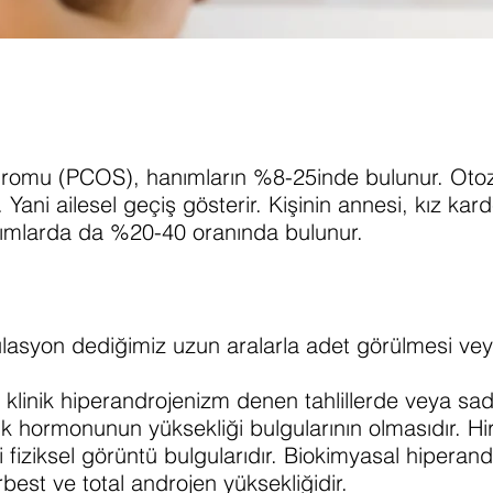
ndromu (PCOS), hanımların %8-25inde bulunur. Ot
r. Yani ailesel geçiş gösterir. Kişinin annesi, kız kard
ımlarda da %20-40 oranında bulunur.
lasyon dediğimiz uzun aralarla adet görülmesi vey
 klinik hiperandrojenizm denen tahlillerde veya sad
ik hormonunun yüksekliği bulgularının olmasıdır. Hi
si fiziksel görüntü bulgularıdır. Biokimyasal hipera
est ve total androjen yüksekliğidir.