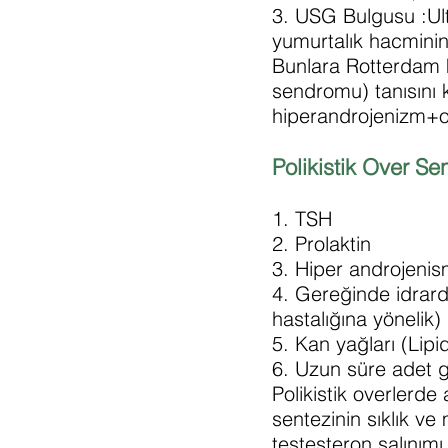
3. USG Bulgusu :Ul
yumurtalık hacminin
Bunlara Rotterdam kr
sendromu) tanısını 
hiperandrojenizm+ol
Polikistik Over Se
1. TSH
2. Prolaktin
3. Hiper androjenis
4. Gereğinde idrard
hastalığına yönelik)
5. Kan yağları (Lipid 
6. Uzun süre adet g
Polikistik overlerd
sentezinin sıklık ve
testesteron salınımı