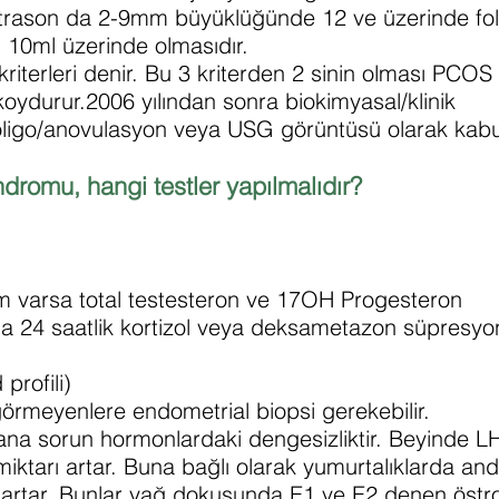
trason da 2-9mm büyüklüğünde 12 ve üzerinde fol
 10ml üzerinde olmasıdır.
iterleri denir. Bu 3 kriterden 2 sinin olması PCOS (
koydurur.2006 yılından sonra biokimyasal/klinik
igo/anovulasyon veya USG görüntüsü olarak kabul 
ndromu, hangi testler yapılmalıdır?
m varsa total testesteron ve 17OH Progesteron
a 24 saatlik kortizol veya deksametazon süpresyo
profili)
örmeyenlere endometrial biopsi gerekebilir.
e ana sorun hormonlardaki dengesizliktir. Beyinde
 miktarı artar. Buna bağlı olarak yumurtalıklarda a
 artar. Bunlar yağ dokusunda E1 ve E2 denen östroje