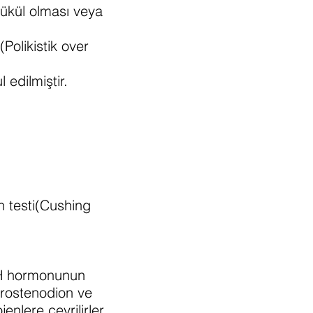
ükül olması veya
Polikistik over
edilmiştir.
n testi(Cushing
 LH hormonunun
ndrostenodion ve
nlere çevrilirler.