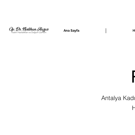
Ana Sayfa
H
Antalya Kadı
H