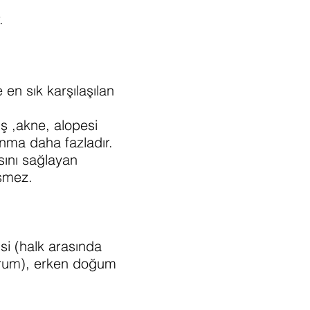
.
en sık karşılaşılan
ş ,akne, alopesi
anma daha fazladır.
sını sağlayan
işmez.
si (halk arasında
durum), erken doğum