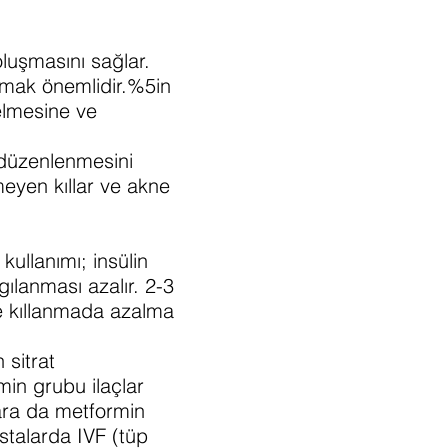
oluşmasını sağlar.
amak önemlidir.%5in
zelmesine ve
 düzenlenmesini
eyen kıllar ve akne
kullanımı; insülin
gılanması azalır. 2-3
e kıllanmada azalma
 sitrat
min grubu ilaçlar
lara da metformin
stalarda IVF (tüp