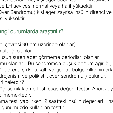
ve LH seviyesi normal veya hafif yüksektir.
Over Sendromu) kişi eğer zayıfsa insülin direnci ve
i yüksektir.
ngi durumlarda araştırılır?
el çevresi 90 cm üzerinde olanlar)
astalığı
olanlar
 uzun süren adet görmeme periodları olanlar
mu olanlar . Bu sendromda düşük doğum ağırlığı, h
r adrenarş (koltukaltı ve genital bölge kıllarının er
rojenism ve polikistik over sendromu ) bulunur.
ri nelerdir?
öglisemik klemp testi esas değerli testtir. Ancak u
edilmemektedir.
a testi yapılırken, 2.saatteki insülin değerleri , in
 günümüzde kullanılan testtir.