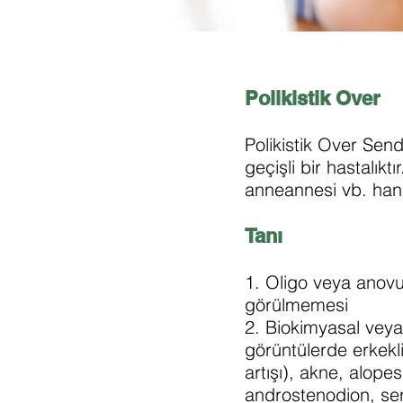
Polikistik Over
Polikistik Over Se
geçişli bir hastalıktı
anneannesi vb. han
Tanı
1. Oligo veya anovu
görülmemesi
2. Biokimyasal veya
görüntülerde erkekl
artışı), akne, alope
androstenodion, serb