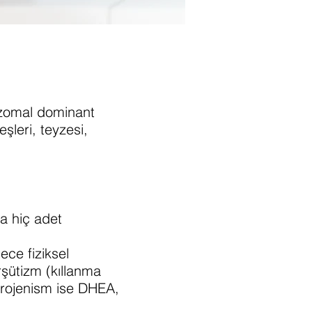
ozomal dominant
eşleri, teyzesi,
a hiç adet
ece fiziksel
rşütizm (kıllanma
ndrojenism ise DHEA,