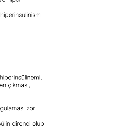
 hiperinsülinism
iperinsülinemi,
ken çıkması,
ygulaması zor
sülin direnci olup