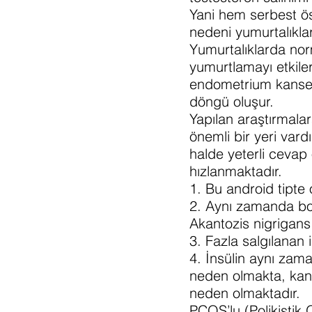
Yani hem serbest ös
nedeni yumurtalıkla
Yumurtalıklarda nor
yumurtlamayı etkiler
endometrium kanseri
döngü oluşur.
Yapılan araştırmal
önemli bir yeri vard
halde yeterli cevap 
hızlanmaktadır.
1. Bu android tipte
2. Aynı zamanda boy
Akantozis nigrigans
3. Fazla salgılanan
4. İnsülin aynı zam
neden olmakta, kanı
neden olmaktadır.
PCOS’lu (Polikistik