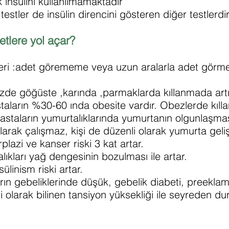
k insülini kullanılmamaktadır
testler de insülin direncini gösteren diğer testlerdir
tlere yol açar?
leri :adet görememe veya uzun aralarla adet görme 
üzde göğüste ,karında ,parmaklarda kıllanmada artı
staların %30-60 ında obesite vardır. Obezlerde kıll
 hastaların yumurtalıklarında yumurtanın olgunlaşma
larak çalışmaz, kişi de düzenli olarak yumurta gel
plazi ve kanser riski 3 kat artar.
ıkları yağ dengesinin bozulması ile artar.
ülinism riski artar.
arın gebeliklerinde düşük, gebelik diabeti, preeklam
i olarak bilinen tansiyon yüksekliği ile seyreden 