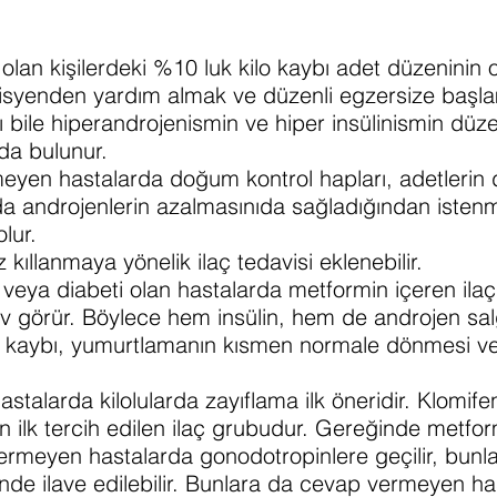
lu olan kişilerdeki %10 luk kilo kaybı adet düzeninin 
tisyenden yardım almak ve düzenli egzersize başl
ı bile hiperandrojenismin ve hiper insülinismin dü
da bulunur.
eyen hastalarda doğum kontrol hapları, adetlerin
a androjenlerin azalmasınıda sağladığından istenm
lur.
 kıllanmaya yönelik ilaç tedavisi eklenebilir.
n veya diabeti olan hastalarda metformin içeren ilaç 
lev görür. Böylece hem insülin, hem de androjen sal
ilo kaybı, yumurtlamanın kısmen normale dönmesi v
astalarda kilolularda zayıflama ilk öneridir. Klomifen
 ilk tercih edilen ilaç grubudur. Gereğinde metfor
 vermeyen hastalarda gonodotropinlere geçilir, bun
inde ilave edilebilir. Bunlara da cevap vermeyen ha