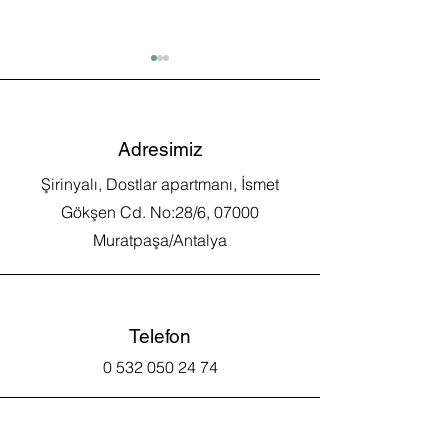
Adresimiz
Şirinyalı, Dostlar apartmanı, İsmet
Bartholin Kisti v
Acil Korunma Yöntemleri
Gökşen Cd. No:28/6, 07000
Muratpaşa/Antalya
Telefon
0 532 050 24 74