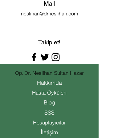
Mail
neslihan@drneslihan.com
Takip et!
Op. Dr. Neslihan Sultan Hazar
Hakkımda
Hasta Öyküleri
Blog
SSS
Hesaplayıcılar
İletişim