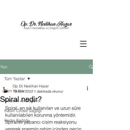
Yazı
Tüm Yazılar
Op. Dr. Neslihan Hazar
Tüm Yazılar
19 Tem 2022
1 dakikada okunur
Spiral nedir?
Gebelik ve Doğum
Spiral, en sık kullanılan ve uzun süre 
Kadın Cinsel Sağlığı
kullanılabilen korunma yöntemidir.
Kadın Sağlığı
Spiraller yabancı cisim reaksiyonu 
vererek spermin rahim içinden geçip 