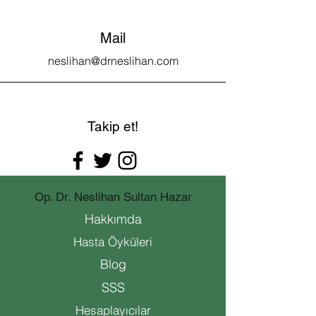
Mail
neslihan@drneslihan.com
Takip et!
Op. Dr. Neslihan Sultan Hazar
Hakkımda
Hasta Öyküleri
Blog
SSS
Hesaplayıcılar