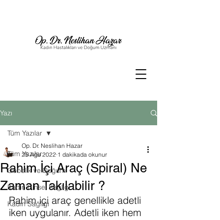
Yazı
Tüm Yazılar
Op. Dr. Neslihan Hazar
Tüm Yazılar
25 Ağu 2022
1 dakikada okunur
Rahim İçi Araç (Spiral) Ne
Gebelik ve Doğum
Zaman Takılabilir ?
Kadın Cinsel Sağlığı
Rahim içi araç genellikle adetli 
Kadın Sağlığı
iken uygulanır. Adetli iken hem 