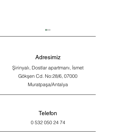
Adresimiz
Şirinyalı, Dostlar apartmanı, İsmet
Boş Gebelik Nedir?
Gebelikte Koron
Gökşen Cd. No:28/6, 07000
Muratpaşa/Antalya
Telefon
0 532 050 24 74